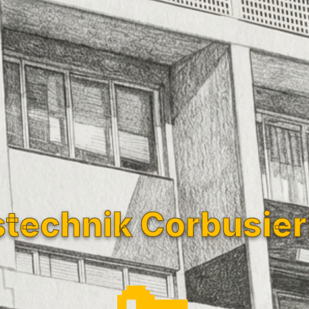
technik Corbusie
🔑