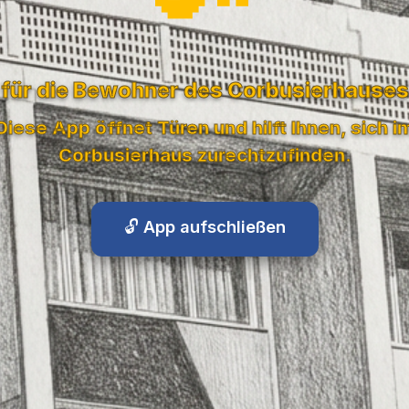
für die Bewohner des Corbusierhauses
Diese App öffnet Türen und hilft Ihnen, sich i
Corbusierhaus zurechtzufinden.
🔓 App aufschließen